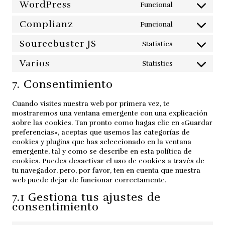
WordPress
recaptcha
Funcional
service
Consent
woocommer
to
Complianz
Funcional
service
Consent
wordpress
to
Sourcebuster JS
Statistics
service
Consent
complianz
to
Varios
Statistics
service
Consent
sourcebuster
to
7. Consentimiento
js
service
varios
Cuando visites nuestra web por primera vez, te
mostraremos una ventana emergente con una explicación
sobre las cookies. Tan pronto como hagas clic en «Guardar
preferencias», aceptas que usemos las categorías de
cookies y plugins que has seleccionado en la ventana
emergente, tal y como se describe en esta política de
cookies. Puedes desactivar el uso de cookies a través de
tu navegador, pero, por favor, ten en cuenta que nuestra
web puede dejar de funcionar correctamente.
7.1 Gestiona tus ajustes de
consentimiento