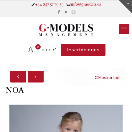
+34 657 57 79 53
info@gmodels.es
0
0,00
€
Inscripciones
Mostrar todo
NOA