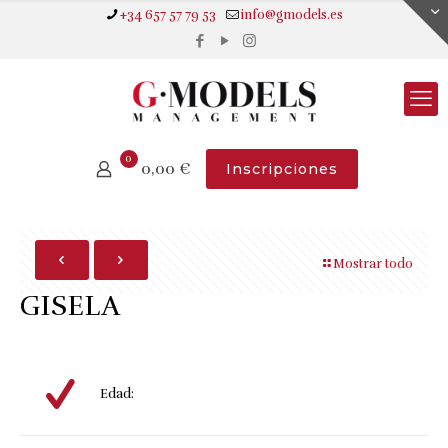
+34 657 57 79 53
info@gmodels.es
0
0,00
€
Inscripciones
Mostrar todo
GISELA
Edad: