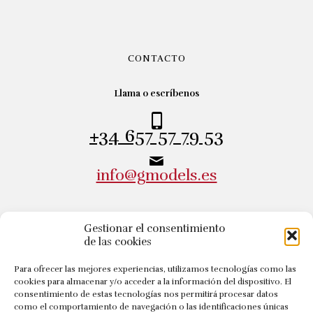
CONTACTO
Llama o escríbenos
+34 657 57 79 53
info@gmodels.es
Gestionar el consentimiento
DIRECCIÓN
de las cookies
Visítanos
Para ofrecer las mejores experiencias, utilizamos tecnologías como las
cookies para almacenar y/o acceder a la información del dispositivo. El
Calle Andrés Gúrpide, 7
consentimiento de estas tecnologías nos permitirá procesar datos
50008 Zaragoza - España
como el comportamiento de navegación o las identificaciones únicas