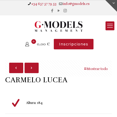
+34 657 57 79 53
info@gmodels.es
0
0,00
€
Inscripciones
Mostrar todo
CARMELO LUCEA
Altura: 184