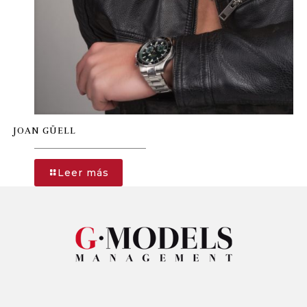
JOAN GÜELL
-
Leer más
JOAN
GÜELL