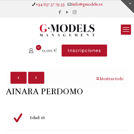
+34 657 57 79 53
info@gmodels.es
0
0,00
€
Inscripciones
Mostrar todo
AINARA PERDOMO
Edad: 16