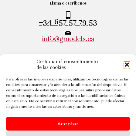
Llama o escríbenos
+34 657 57 79 53
info@gmodels.es
Gestionar el consentimiento
DIRECCIÓN
de las cookies
Visítanos
Para ofrecer las mejores experiencias, utilizamos tecnologías como las
cookies para almacenar y/o acceder a la información del dispositivo. El
Calle Andrés Gúrpide, 7
consentimiento de estas tecnologías nos permitirá procesar datos
50008 Zaragoza - España
como el comportamiento de navegación o las identificaciones únicas
en este sitio. No consentir o retirar el consentimiento, puede afectar
negativamente a ciertas características y funciones.
Aceptar
© 2026 gmodels.es | Todos los derechos reservados